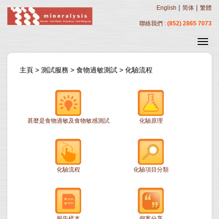
|
|
English
简体
繁體
聯絡我們 :
(852) 2865 7073
主頁
>
測試服務
>
食物過敏測試
>
化驗流程
甚麼是食物過敏及食物敏感測試
化驗原理
化驗流程
化驗項目分類
報告樣本
個案分享