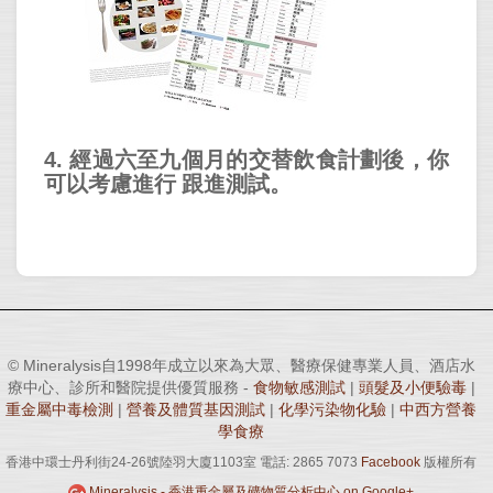
經過六至九個月的交替飲食計劃後，你
4.
可以考慮進行
跟進測試。
© Mineralysis自1998年成立以來為大眾、醫療保健專業人員、酒店水
療中心、診所和醫院提供優質服務 -
食物敏感測試
|
頭髮及小便驗毒
|
重金屬中毒檢測
|
營養及體質基因測試
|
化學污染物化驗
|
中西方營養
學食療
香港中環士丹利街24-26號陸羽大廈1103室 電話: 2865 7073
Facebook
版權所有
Mineralysis - 香港重金屬及礦物質分析中心 on Google+