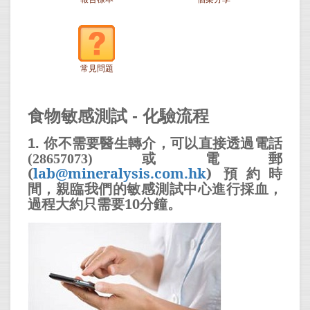
常見問題
食物敏感測試 - 化驗流程
你不需要醫生轉介，可以直接
透過電話
1.
或電郵
(28657073)
(
lab@mineralysis.com.hk
)
預約時
間，親臨我們的敏感測試中心
進行採血，
過程大約只需要
10分鐘。