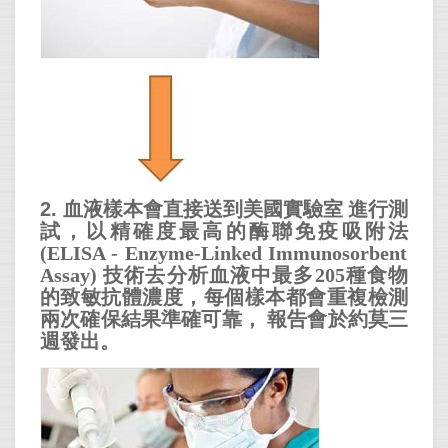
血液樣本會直接送到美國實驗室
進行測
2.
試，以精確度最高的酶聯免疫吸附法
(ELISA - Enzyme-Linked Immunosorbent
技術去分析血液中最多
種食物
Assay)
205
的致敏抗體濃度，每個樣本都會重複檢測
兩次確保結果準確可靠，
報告會於約莫三
週發出。