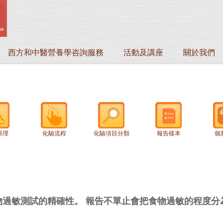
西方和中醫營養學咨詢服務
活動及講座
關於我們
原理
化驗流程
化驗項目分類
報告樣本
個
食物過敏測試的精確性。 報告不單止會把食物過敏的程度