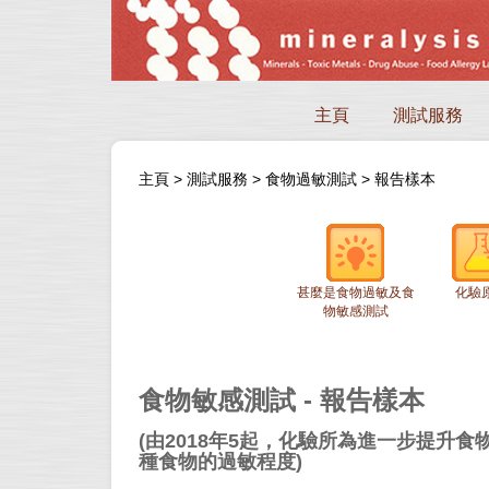
主頁
測試服務
主頁
>
測試服務
>
食物過敏測試
>
報告樣本
甚麼是食物過敏及食
化驗
物敏感測試
食物敏感測試 - 報告樣本
(
由2018年5起，化驗所為進一步提升
種食物的過敏程度)