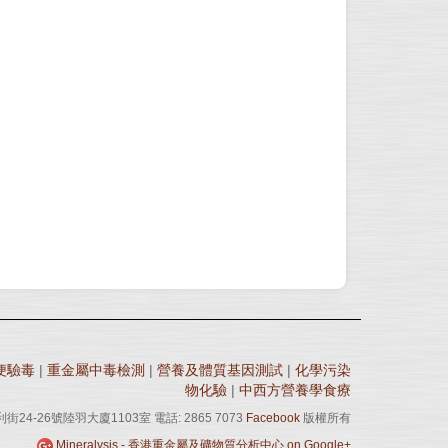
便驗毒
|
重金屬中毒檢測
|
營養及體質基因測試
|
化學污染
物化驗
|
中西方營養學食療
24-26號陸羽大廈1103室 電話: 2865 7073
Facebook
版權所有
Mineralysis - 香港重金屬及礦物質分析中心 on Google+