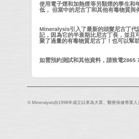
使用電子煙和加熱煙等另類煙的學生和
低， 但當中的尼古丁和其他有毒物質與
Mineralysis引入了最新的頭髮
記，因為它的半衰期比尼古丁長，並且
聚了過量的有毒物質尼古丁！也可以幫
如需預約測試和其他資料，請致電2865 7
© Mineralysis自1998年成立以來為大眾、醫療保健