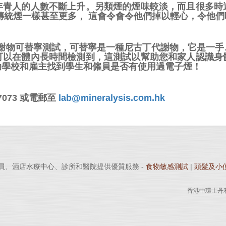
年青人的人數不斷上升。另類煙的煙味較淡，而且很多時
傳統煙一樣甚至更多， 這會令會令他們掉以輕心，令他
尼古丁代謝物可替寧測試，可替寧是一種尼古丁代謝物，它是
可以在體內長時間檢測到，這測試以幫助您和家人認識身
助學校和雇主找到學生和僱員是否有使用過電子煙！
073 或電郵至
lab@mineralysis.com.hk
專業人員、酒店水療中心、診所和醫院提供優質服務 -
食物敏感測試
|
頭髮及小
香港中環士丹利街