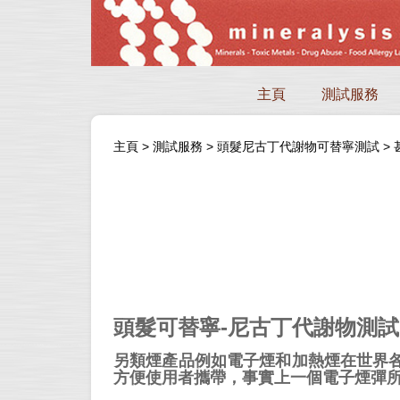
主頁
測試服務
主頁
>
測試服務
>
頭髮尼古丁代謝物可替寧測試
>
頭髮可替寧-尼古丁代謝物測試
另類煙產品例如電子煙和加熱煙在世界
方便使用者攜帶，事實上一個電子煙彈