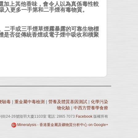
還加上其他香味，會令人以為真係毒性較
們吸入更多一手第和二手煙有毒物質。
一手、二手或三手煙草煙霧暴露的可靠生物標
體是否從傳統香煙或電子煙中吸收和積聚
便驗毒
|
重金屬中毒檢測
|
營養及體質基因測試
|
化學污染
物化驗
|
中西方營養學食療
24-26號陸羽大廈1103室 電話: 2865 7073
Facebook
版權所有
Mineralysis - 香港重金屬及礦物質分析中心 on Google+