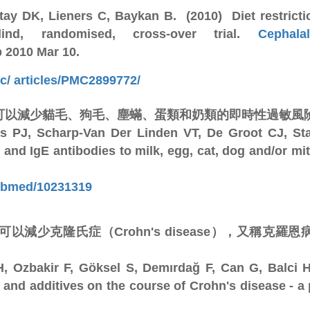
ay DK, Lieners C, Baykan B. (2010) Diet restricti
lind, randomised, cross-over trial.
Cephalal
 2010 Mar 10.
c/ articles/PMC2899772/
可以減少貓毛、狗毛、塵蟎、蛋類和奶類的即時性過敏風
s PJ, Scharp-Van Der Linden VT, De Groot CJ, Sta
and IgE antibodies to milk, egg, cat, dog and/or mit
pubmed/10231319
減少克隆氏症（Crohn's disease），又稱克
, Ozbakir F, Göksel S, Demırdağ F, Can G, Balci H
 and additives on the course of Crohn's disease - a 