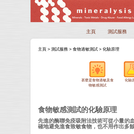
主頁
測試服務
主頁
>
測試服務
>
食物過敏測試
>
化驗原理
甚麼是食物過敏及食
化驗
物敏感測試
食物敏感測試的化驗原理
先進的酶聯免疫吸附法技術可從小量的血
確地避免進食致敏食物，也不用作出多