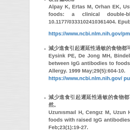
Alpay K, Ertas M, Orhan EK, Ust
foods: a clinical double-b
10.1177/0333102410361404. Epub
https://www.ncbi.nlm.nih.gov/pm
減少進食引起遲延性過敏的食物都
Eysink PE, De Jong MH, Bindel
between IgG antibodies to foods 
Allergy. 1999 May;29(5):604-10.
https://www.ncbi.nlm.nih.gov/ 
減少進食引起遲延性過敏的食物都可以
然。
Uzunısmaıl H, Cengız M, Uzun H
foods with raised IgG antibodies
Feb;23(1):19-27.