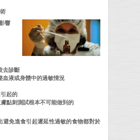
技術
的影響
較去診斷
整血液或身體中的過敏情況
E引起的
皮膚點刺測試根本不可能做到的
出避免進食引起遲延性過敏的食物都對於