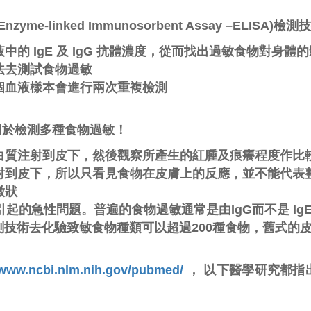
Enzyme-linked Immunosorbent Assay –ELISA)檢測
的 IgE 及 IgG 抗體濃度，從而找出過敏食物對身體
法去測試食物過敏
個血液樣本會進行兩次重複檢測
用於檢測多種食物過敏！
白質注射到皮下，然後觀察所產生的紅腫及痕癢程度作比
射到皮下，所以只看見食物在皮膚上的反應，並不能代表
徵狀
體引起的急性問題。普遍的食物過敏通常是由IgG而不是 Ig
檢測技術去化驗致敏食物種類可以超過200種食物，舊式的
/www.ncbi.nlm.nih.gov/pubmed/
， 以下醫學研究都指