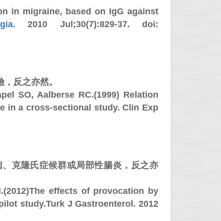
on in migraine, based on IgG against
gia.
2010 Jul;30(7):829-37. doi:
險，反之亦然。
pel SO, Aalberse RC.(1999) Relation
e in a cross-sectional study. Clin Exp
羅恩病、克隆氏症候群或局部性腸炎，反之亦
.(2012)The effects of provocation by
pilot study.Turk J Gastroenterol. 2012