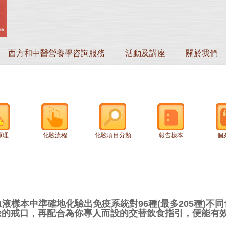
西方和中醫營養學咨詢服務
活動及講座
關於我們
原理
化驗流程
化驗項目分類
報告樣本
個
液樣本中準確地化驗出免疫系統對96種(最多205種)不
餘的戒口，再配合為你專人而設的交替飲食指引，便能有