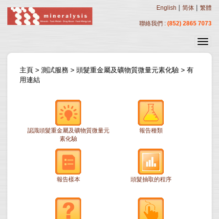
|
|
English
简体
繁體
聯絡我們 :
(852) 2865 7073
主頁
>
測試服務
>
頭髮重金屬及礦物質微量元素化驗
>
有
用連結
認識頭髮重金屬及礦物質微量元
報告種類
素化驗
報告樣本
頭髮抽取的程序