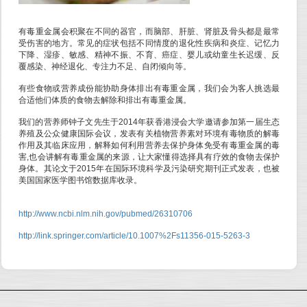
有毒重金属会积聚在不同的器官，而脑部、肝脏、肾脏及骨头都是最常
受伤害的地方。常见的症状包括不同情度的退化性疾病和炎症、记忆力
下降、湿疹、敏感、精神不振、不育、癌症、婴儿或幼童生长迟缓、反
覆感染、神经退化、专注力不足、自闭倾向等。
有些食物或营养成份能协助身体排出有毒重金属，我们会为客人挑选最
合适他们体质的食物去解除和排出有毒重金属。
我们的营养师钟子文先生于2014年获香港浸会大学邀请参加第一届生态
养殖及公众健康国际会议，发表有关植物营养素对环境有毒物质的解毒
作用及其临床应用，解释如何利用营养去保护身体免受有毒重金属的毒
害,也会讲解有毒重金属的来源，让大家懂得选择具有疗效的食物去保护
身体。其论文于2015年在国际环境科学及污染研究期刊正式发表，也被
美国国家医学图书馆数据库收录。
http://www.ncbi.nlm.nih.gov/pubmed/26310706
http://link.springer.com/article/10.1007%2Fs11356-015-5263-3