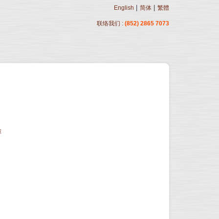
|
|
English
简体
繁體
联络我们 :
(852) 2865 7073
检