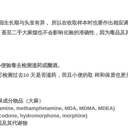
但因生长期与头发有异， 所以在收取样本时也要作出相应
、甚至二手大麻烟也不会影响化验的准确性，因为毒品及其
小便验毒去检测滥药或酗酒。
检测过去10 天是否滥药，而且小便的取 样和保质也
tes含大麻成分物品（大麻）
amine, methamphetamine, MDA, MDMA, MDEA)
ocodone, hydromorphone, morphine)
 可加因及其代谢物