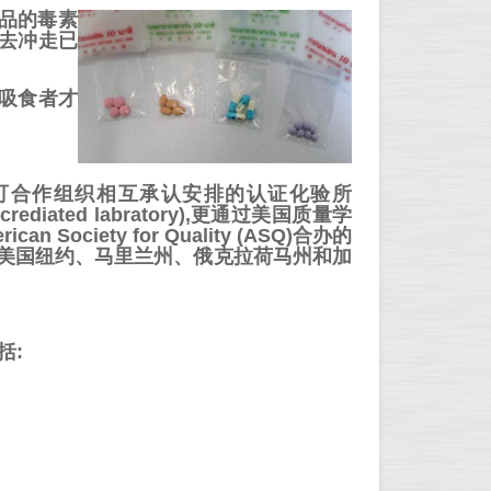
品的毒素
去冲走已
吸食者才
认可合作组织相互承认安排的认证化验所
ts accrediated labratory),更通过美国质量学
can Society for Quality (ASQ)合办的
会、美国纽约、马里兰州、俄克拉荷马州和加
括: