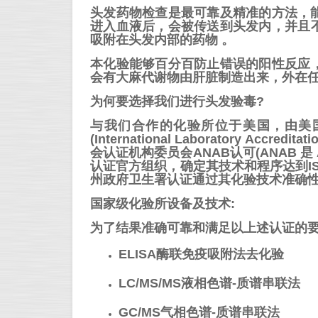
头发药物检查是最可靠及精准的方法，
进入血液后，会被传送到头发内，并且
吸附在头发内部的药物 。
本化验能够百分百防止错误的阳性反应
会有大麻代谢物由肝脏制造出来，外在
为何要选择我们进行头发验毒?
与我们合作的化验所位于美国，由美国
(International Laboratory Accredi
会认证机构委员会ANAB认可(ANAB 是 American 
认证官方组织，确定其技术和程序达到IS
州政府卫生署认证通过其化验技术准确性
国家级化验所设备及技术:
为了结果准确可靠和满足以上述认证的要
ELISA酶联免疫吸附法去化验
LC/MS/MS液相色谱-质谱串联法
GC/MS气相色谱-质谱串联法