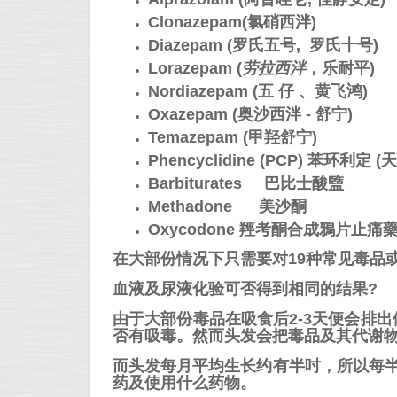
Clonazepam(氯硝西泮)
Diazepam (罗氏五号, 罗氏十号)
Lorazepam (
劳拉西泮
，乐耐平)
Nordiazepam (五 仔 、黄飞鸿)
Oxazep​​am (奥沙西泮 - 舒宁)
Temazepam (甲羟舒宁)
Phencyclidine (PCP) 苯环利定 (
Barbiturates 巴比士酸盬
Methadone 美沙酮
Oxycodone 羥考酮合成鴉片止痛
在大部份情况下只需要对19种常见毒品
血液及尿液化验可否得到相同的结果?
由于大部份毒品在吸食后2-3天便会排
否有吸毒。然而头发会把毒品及其代谢
而头发每月平均生长约有半吋，所以每半
药及使用什么药物。