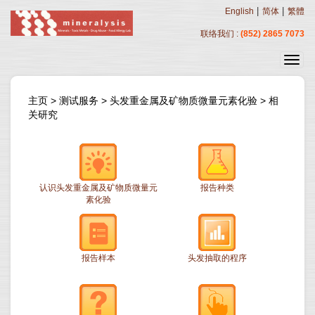
|
|
English
简体
繁體
联络我们 :
(852) 2865 7073
主页
>
测试服务
>
头发重金属及矿物质微量元素化验
>
相
关研究
认识头发重金属及矿物质微量元
报告种类
素化验
报告样本
头发抽取的程序