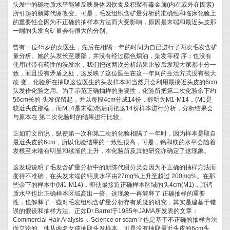
头发中的确物质水平能够反映身体因饮食及积聚有毒金属(内在或外在因素)
所引起的新陈代谢改变。可是，毛发组织含矿量分析的准确性和临床化验上
的重要性会因为不正确的抽样本方法而大受影响，原因是末端和最近头皮那
一端的头发含矿量会有很大的分别。
曾有一位45岁的女医生，先后在相隔一年的时间为自已进行了两次毛发含矿
量分析。她的头发长至腰部，并没有经过颜色焗油，染发等程 序；也没有
使用过带有药性的洗发水，我们把这两次分析结果比较后发现大家都十分一
致，而且没有矛盾之处，这反映了这位医生在这一年间的生活方式没有很大
改 变，化验所在抽取这位医生的头发样本时当然只会利用最接近头皮的6cm
头发作化验之用。为了示范正确抽样的重要性，化验所把第二次化验余下约
56cm长的 头发保留起，并以每段4cm分成14份，标明为M1-M14，(M1是
较近头皮那端，而M14是末端)然后再把这14份样本进行分析，分析结果会
与原本在 第二次化验时的结果进行比较。
正如前文所说，纵使第一次和第二次的化验相隔了一年时，因为样本是取自
最近头皮的6cm，所以化验结果的一致性很高，可是，钙和镁的水平会随着
发根至末端有明显和续渐的上升，本化验所及其他研究亦确定了这现象。
这发现说明了毛发含矿量分析中的新陈代谢分类会因为不正确的抽样方法而
变得不准确，在头发末端的钙质水平由27mg%上升至超过 200mg%。在那
些余下的样本中(M1-M14)，即使最接近正确样本区域的头4cm(M1)，其钙
质水平也比正确样本区域高出一倍。这现象一再解释了 正确抽样的重要
性，也解释了一些对毛发组织含矿量分析存有质疑的研究，其实是建基于错
误的假设和抽样方法。正如Dr Barret于1985年JAMA所发表的文章：
Commercial Hair Aralysis ：Science or scam？也是基于不正确的抽样方法
而立论的。他从两名女孩抽取头发样本，可是没有抽取最近头皮的6cm头