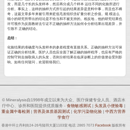
发，而是几寸长的头发样本，然后再分成几个样本 运往不同的化验所进行
分析。事实上，这样的抽样方式所引起的结果差异是意料中事，而且也不稀
奇，这篇文章多年来被引用来贬低毛发组织含矿量分析之价值。规 模这么
细小的研究所带出的结论是不恰当和不被支持的。相反地，他的研究结果也
许可视作为反面教材去引证不正确的抽样方法如何令分析结果出现差异，并
引致不 正确的结论。
总结：
化验结果的准确度与头发样本的参差程度有直接关系。正确的抽样方法可保
证正确的分析结果。医护人员也应全面了解正确的抽样程序，也应有严格的
控制守则去抽取病人的头发，否则分析结果在临床诊断上的价值便会受到影
响。如有任何疑问，欢迎联络我们。
© Mineralysis自1998年成立以来为大众、医疗保健专业人员、酒店水
疗中心、诊所和医院提供优质服务 -
食物敏感测试
|
头发及小便验毒
|
重金属中毒检测
|
营养及体质基因测试
|
化学污染物化验
|
中西方营养
学食疗
香港中环士丹利街24-26号陆羽大厦1103室 电话: 2865 7073
Facebook
版权所有