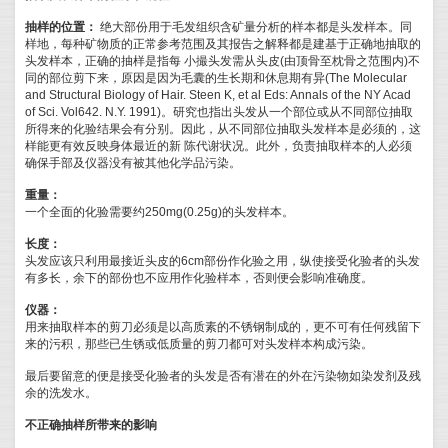
抽样的位置：
绝大部份用于毛发组织含矿量分析的样本都是头发样本。同
样地，每种矿物质的正常参考范围及其报告之解释都是建基于正确地抽取的
头发样本，正确的抽样是指每 小撮头发需从头皮(由顶骨至枕骨之范围内)不
同的部位剪下来，原因是因为毛囊的生长期和休息期有异(The Molecular
and Structural Biology of Hair. Steen K, et al Eds: Annals of the NY Acad
of Sci. Vol642. N.Y. 1991)。研究也指出头发从一个部位或从不同部位抽取
所得来的化验结果会有分别。因此，从不同部位抽取头发样本是必须的，这
样能更有效反映身体最近的新 陈代谢状况。此外，负责抽取样本的人必须
确保手部及仪器没有被其他化学品污染。
重量：
一个全面的化验需要约250mg(0.25g)的头发样本。
长度：
头发应该只利用最接近头皮的6cm部份作化验之用，纵使接受化验者的头发
有多长，余下的部份也不应用作化验样本，否则便会影响准确度。
仪器：
用来抽取样本的剪刀必须是以高质素的不锈钢制成的，更不可有任何残留下
来的污积，那些已生锈或低质量的剪刀都可对头发样本构成污染。
最后要留意的便是接受化验者的头发是否有潜在的外在污染物如染发剂及残
余的洗发水。
不正确抽样所带来的影响